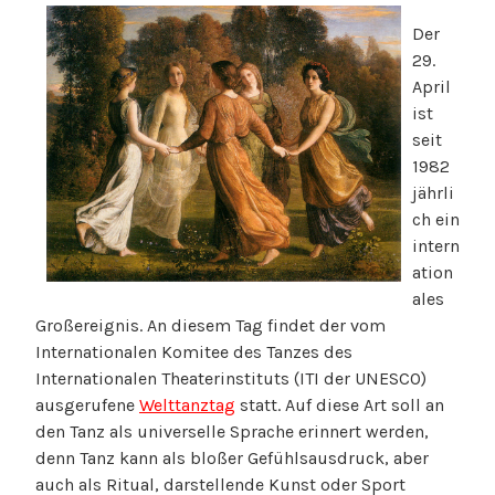
Der
29.
April
ist
seit
1982
jährli
ch ein
intern
ation
ales
Großereignis. An diesem Tag findet der vom
Internationalen Komitee des Tanzes des
Internationalen Theaterinstituts (ITI der UNESCO)
ausgerufene
Welttanztag
statt. Auf diese Art soll an
den Tanz als universelle Sprache erinnert werden,
denn Tanz kann als bloßer Gefühlsausdruck, aber
auch als Ritual, darstellende Kunst oder Sport