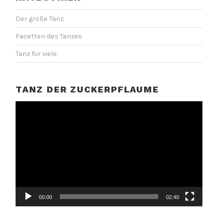
Der große Tanz
Facetten des Tanzes
Tanz für viele
TANZ DER ZUCKERPFLAUME
Video-
Player
00:00
02:40