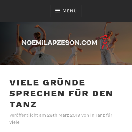
Zum
Inhalt
MENÜ
springen
Sie erhalten hier Informationen über die vielen
NOEMILAPZESON.COM
Arten des Tanzes
VIELE GRÜNDE
SPRECHEN FÜR DEN
TANZ
Veröffentlicht am
28th März 2019
von
in
Tanz für
viele