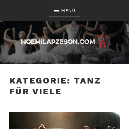
Zum
Inhalt
MENÜ
springen
Sie erhalten hier Informationen über die vielen
NOEMILAPZESON.COM
Arten des Tanzes
KATEGORIE:
TANZ
FÜR VIELE