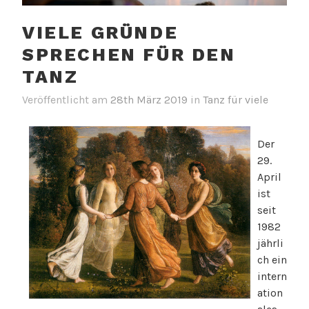
VIELE GRÜNDE
SPRECHEN FÜR DEN
TANZ
Veröffentlicht am
28th März 2019
in
Tanz für viele
Der
29.
April
ist
seit
1982
jährli
ch ein
intern
ation