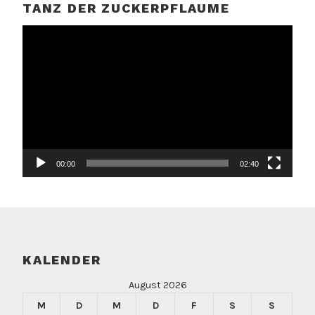
TANZ DER ZUCKERPFLAUME
Video-
Player
00:00
02:40
KALENDER
August 2026
M
D
M
D
F
S
S