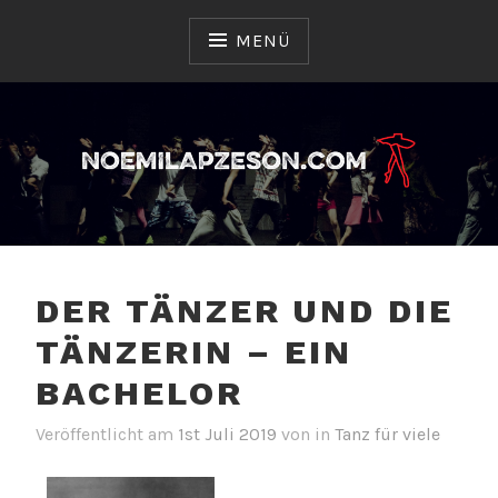
Zum
Inhalt
MENÜ
springen
Sie erhalten hier Informationen über die vielen
NOEMILAPZESON.COM
Arten des Tanzes
DER TÄNZER UND DIE
TÄNZERIN – EIN
BACHELOR
Veröffentlicht am
1st Juli 2019
von
in
Tanz für viele